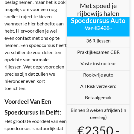
beslag nemen, maar het is ook
Met spoed je
mogelijk om voor een nog
rijbewijs halen
sneller traject te kiezen
Spoedcursus Auto
wanneer je hier behoefte aan
Van €2438,-
hebt. Hiervoor dien je wel
even contact met ons op te
36 Rijlessen
nemen. Een spoedcursus heeft
Praktijkexamen CBR
verschillende voordelen ten
opzichte van normale
Vaste instructeur
rijlessen. Wat deze voordelen
precies zijn dat zullen we
Rookvrije auto
hieronder even kort
All Risk verzekerd
toelichten.
Betaalgemak
Voordeel Van Een
Binnen 3 weken afrijden (in
Spoedcursus In Delft:
overleg)
Het grootste voordeel van een
€2350,-
spoedcursus is natuurlijk dat