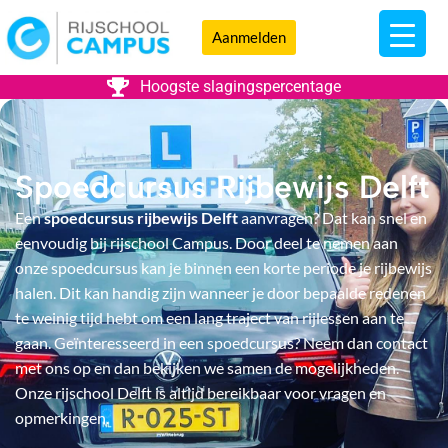
Aanmelden
Hoogste slagingspercentage
Spoedcursus Rijbewijs Delft
Een
spoedcursus rijbewijs Delft
aanvragen? Dat kan snel en
eenvoudig bij rijschool Campus. Door deel te nemen aan
onze spoedcursus kan je binnen een korte periode je rijbewijs
halen. Dit kan handig zijn wanneer je door bepaalde redenen
te weinig tijd hebt om een lang traject van rijlessen aan te
gaan. Geïnteresseerd in een spoedcursus? Neem dan contact
met ons op en dan bekijken we samen de mogelijkheden.
Onze rijschool Delft is altijd bereikbaar voor vragen en
opmerkingen.