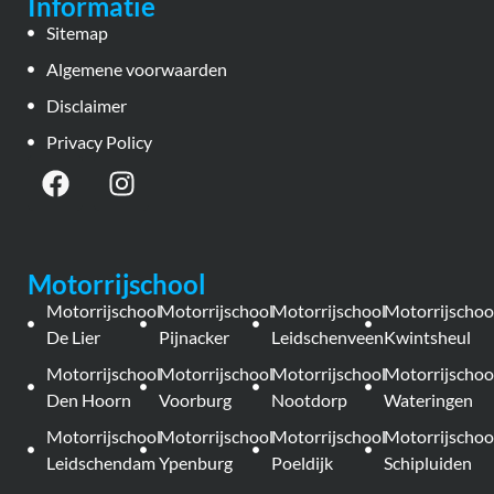
Informatie
Sitemap
Algemene voorwaarden
Disclaimer
Privacy Policy
Motorrijschool
Motorrijschool
Motorrijschool
Motorrijschool
Motorrijschoo
De Lier
Pijnacker
Leidschenveen
Kwintsheul
Motorrijschool
Motorrijschool
Motorrijschool
Motorrijschoo
Den Hoorn
Voorburg
Nootdorp
Wateringen
Motorrijschool
Motorrijschool
Motorrijschool
Motorrijschoo
Leidschendam
Ypenburg
Poeldijk
Schipluiden