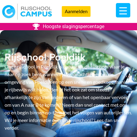
Aanmelden
Hoogste slagingspercentage
Rijschool Poeldijk
Onze rijschool in Poeldijk is natuurlijk de rijschool waar je
naar op zoek bent wanneer je woonachtig bent in de
omgeving van Poeldijk en op een snelle en goedkope manier
je rijbewijs wilt halen. Ben jij het ook zat om steeds
afhankelijk te zijn van anderen of van het openbaar vervoer
om van A naar B te komen? Neem dan snel contact met ons
op en begin binnen no-time met het volgen van autorijlessen.
Wil je meer informatie over onze rijschool? Lees dan snel
verder.