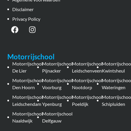
Disclaimer
Privacy Policy
Motorrijschool
Motorrijschool
Motorrijschool
Motorrijschool
Motorrijschoo
De Lier
Pijnacker
Leidschenveen
Kwintsheul
Motorrijschool
Motorrijschool
Motorrijschool
Motorrijschoo
Den Hoorn
Voorburg
Nootdorp
Wateringen
Motorrijschool
Motorrijschool
Motorrijschool
Motorrijschoo
Leidschendam
Ypenburg
Poeldijk
Schipluiden
Motorrijschool
Motorrijschool
Naaldwijk
Delfgauw