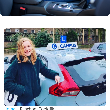
Home
-
Rijschool Poeldijk