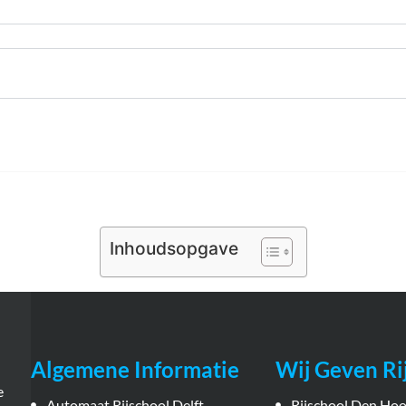
Inhoudsopgave
Algemene Informatie
Wij Geven Rij
e
Automaat Rijschool Delft
Rijschool Den Ho