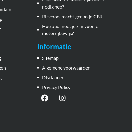
nodig heb?
hendam
Rijschool machtigen mijn CBR
rp
Hoe oud moet je zijn voor je
r
motorrijbewijs?
Informatie
g
Sitemap
gen
Algemene voorwaarden
g
Disclaimer
Privacy Policy