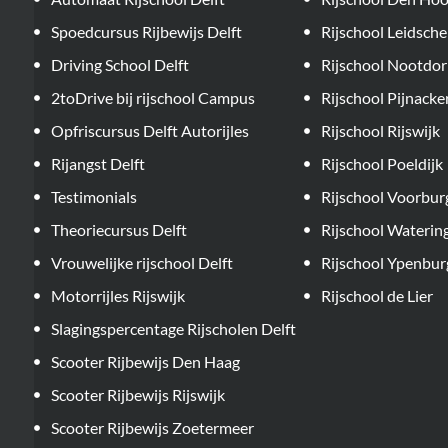
Spoedcursus Rijbewijs Delft
Rijschool Leidsc
Driving School Delft
Rijschool Nootdo
2toDrive bij rijschool Campus
Rijschool Pijnacke
Opfriscursus Delft Autorijles
Rijschool Rijswijk
Rijangst Delft
Rijschool Poeldijk
Testimonials
Rijschool Voorbur
Theoriecursus Delft
Rijschool Waterin
Vrouwelijke rijschool Delft
Rijschool Ypenbur
Motorrijles Rijswijk
Rijschool de Lier
Slagingspercentage Rijscholen Delft
Scooter Rijbewijs Den Haag
Scooter Rijbewijs Rijswijk
Scooter Rijbewijs Zoetermeer