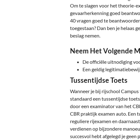
Om te slagen voor het theorie-e
gevaarherkenning goed beantwoor
40 vragen goed te beantwoorden.
toegestaan? Dan ben je helaas ge
beslag nemen.
Neem Het Volgende M
De officiële uitnodiging v
Een geldig legitimatiebewij
Tussentijdse Toets
Wanneer je bij rijschool Campus v
standaard een tussentijdse toets
door een examinator van het CBR 
CBR praktijk examen auto. Een tu
reguliere rijexamen en daarnaast 
verdienen op bijzondere manoeuv
succesvol hebt afgelegd je gee