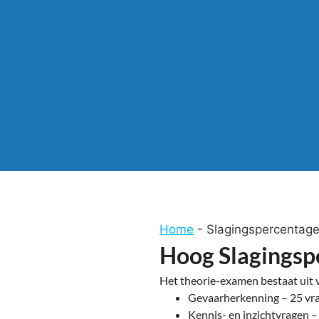
Home
-
Slagingspercentage 
Hoog Slagingspe
Het theorie-examen bestaat uit v
Gevaarherkenning – 25 vr
Kennis- en inzichtvragen –