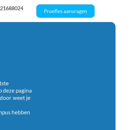
621688024
Proefles aanvragen
tste
Op deze pagina
rdoor weet je
Campus hebben