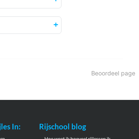
Beoordeel page
les In:
Rijschool blog
orn
Hoe weet ik hoeveel rijlessen ik