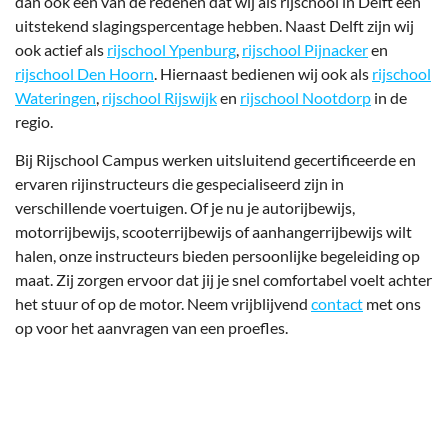
dan ook één van de redenen dat wij als rijschool in Delft een
uitstekend slagingspercentage hebben. Naast Delft zijn wij
ook actief als
rijschool Ypenburg
,
rijschool Pijnacker
en
rijschool Den Hoorn
. Hiernaast bedienen wij ook als
rijschool
Wateringen
,
rijschool Rijswijk
en
rijschool Nootdorp
in de
regio.
Bij Rijschool Campus werken uitsluitend gecertificeerde en
ervaren rijinstructeurs die gespecialiseerd zijn in
verschillende voertuigen. Of je nu je autorijbewijs,
motorrijbewijs, scooterrijbewijs of aanhangerrijbewijs wilt
halen, onze instructeurs bieden persoonlijke begeleiding op
maat. Zij zorgen ervoor dat jij je snel comfortabel voelt achter
het stuur of op de motor. Neem vrijblijvend
contact
met ons
op voor het aanvragen van een proefles.