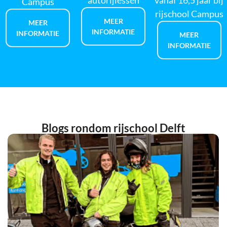
autorijlessen
vanaf 16,5 jaar bij
Campus
rijschool Campus
MEER
MEER
INFORMATIE
INFORMATIE
MEER
INFORMATIE
Blogs rondom rijschool Delft