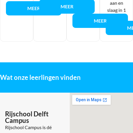
proefles
aan en
MEER
MEER
aan.
slaag in 1
dag.
MEER
M
Wat onze leerlingen vinden
Rijschool Delft
Campus
Rijschool Campus is dé