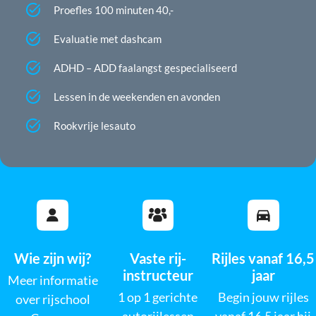
Proefles 100 minuten 40,-
Evaluatie met dashcam
ADHD – ADD faalangst gespecialiseerd
Lessen in de weekenden en avonden
Rookvrije lesauto
Wie zijn wij?
Vaste rij-
Rijles vanaf 16,5
instructeur
jaar
Meer informatie
1 op 1 gerichte
Begin jouw rijles
over rijschool