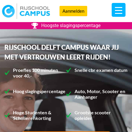
Aanmelden
Hoogste slagingspercentage
RIJSCHOOL DELFT CAMPUS WAAR JIJ
MET VERTROUWEN LEERT RIJDEN!
Proefles 100 minuten
Snelle cbr examen datum
voor 40,-
Hoog slagingspercentage
Auto, Motor, Scooter en
Aanhanger
Hoge Studenten &
Grootste scooter
Scholierenkorting
opleider