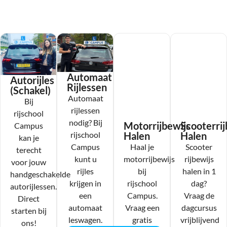
Automaat
Autorijles
Rijlessen
(Schakel)
Automaat
Bij
rijlessen
rijschool
nodig? Bij
Motorrijbewijs
Scooterrij
Campus
rijschool
Halen
Halen
kan je
Campus
Haal je
Scooter
terecht
kunt u
motorrijbewijs
rijbewijs
voor jouw
rijles
bij
halen in 1
handgeschakelde
krijgen in
rijschool
dag?
autorijlessen.
een
Campus.
Vraag de
Direct
automaat
Vraag een
dagcursus
starten bij
leswagen.
gratis
vrijblijvend
ons!