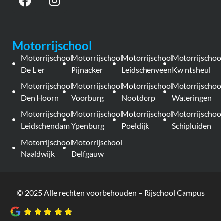
Motorrijschool
Motorrijschool
Motorrijschool
Motorrijschool
Motorrijschoo
De Lier
Pijnacker
Leidschenveen
Kwintsheul
Motorrijschool
Motorrijschool
Motorrijschool
Motorrijschoo
Den Hoorn
Voorburg
Nootdorp
Wateringen
Motorrijschool
Motorrijschool
Motorrijschool
Motorrijschoo
Leidschendam
Ypenburg
Poeldijk
Schipluiden
Motorrijschool
Motorrijschool
Naaldwijk
Delfgauw
© 2025 Alle rechten voorbehouden – Rijschool Campus