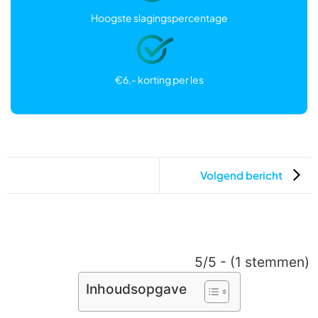
Hoogste slagingspercentage
€6,- korting per les
Volgend bericht
5/5 - (1 stemmen)
Inhoudsopgave